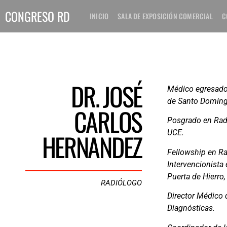
CONGRESO RD
INICIO
SALA DE EXPOSICIÓN COMERCIAL
C
DR. JOSÉ
Médico egresado
de Santo Doming
CARLOS
Posgrado en Radi
HERNANDEZ
UCE.
Fellowship en Ra
Intervencionista 
Puerta de Hierro
RADIÓLOGO
Director Médico 
Diagnósticas.