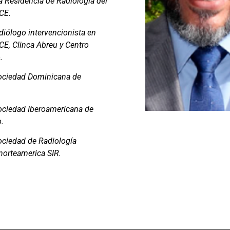
a Residencia de Radiología del
CE.
iólogo intervencionista en
E, Clinca Abreu y Centro
.
ociedad Dominicana de
ociedad Iberoamericana de
.
ociedad de Radiología
 norteamerica SIR.