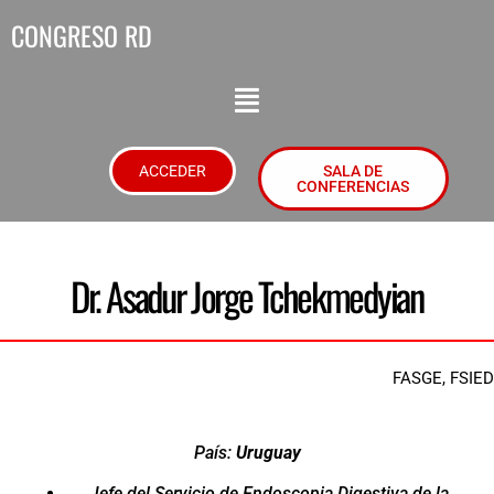
CONGRESO RD
ACCEDER
SALA DE
CONFERENCIAS
Dr. Asadur Jorge Tchekmedyian
FASGE, FSIED
País:
Uruguay
Jefe del Servicio de Endoscopia Digestiva de la